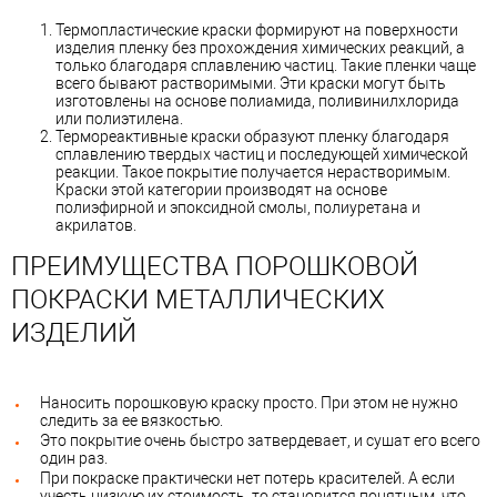
Термопластические краски формируют на поверхности
изделия пленку без прохождения химических реакций, а
только благодаря сплавлению частиц. Такие пленки чаще
всего бывают растворимыми. Эти краски могут быть
изготовлены на основе полиамида, поливинилхлорида
или полиэтилена.
Термореактивные краски образуют пленку благодаря
сплавлению твердых частиц и последующей химической
реакции. Такое покрытие получается нерастворимым.
Краски этой категории производят на основе
полиэфирной и эпоксидной смолы, полиуретана и
акрилатов.
ПРЕИМУЩЕСТВА ПОРОШКОВОЙ
ПОКРАСКИ МЕТАЛЛИЧЕСКИХ
ИЗДЕЛИЙ
Наносить порошковую краску просто. При этом не нужно
следить за ее вязкостью.
Это покрытие очень быстро затвердевает, и сушат его всего
один раз.
При покраске практически нет потерь красителей. А если
учесть низкую их стоимость, то становится понятным, что