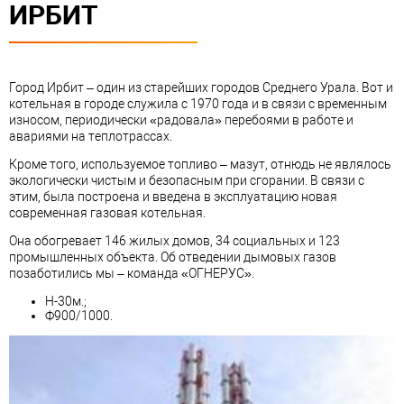
ИРБИТ
Город Ирбит – один из старейших городов Среднего Урала. Вот и
котельная в городе служила с 1970 года и в связи с временным
износом, периодически «радовала» перебоями в работе и
авариями на теплотрассах.
Кроме того, используемое топливо – мазут, отнюдь не являлось
экологически чистым и безопасным при сгорании. В связи с
этим, была построена и введена в эксплуатацию новая
современная газовая котельная.
Она обогревает 146 жилых домов, 34 социальных и 123
промышленных объекта. Об отведении дымовых газов
позаботились мы – команда «ОГНЕРУС».
Н-30м.;
Ф900/1000.