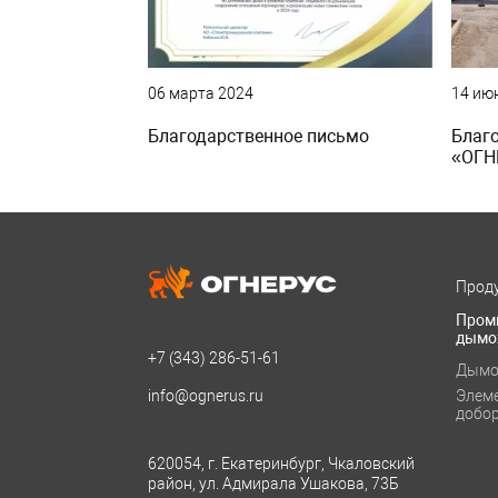
06 марта 2024
14 ию
Благодарственное письмо
Благ
«ОГН
Проду
Пром
дымо
+7 (343)
286-51-61
Дымо
info@ognerus.ru
Элем
добо
620054, г. Екатеринбург, Чкаловский
район, ул. Адмирала Ушакова, 73Б