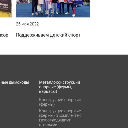
25 мая 2022
нсор
Поддерживаем детский спорт
ьные дымоходы
Металлоконструкции
опорные (фермы,
каркасы)
Конструкции опорные
(фермы)
Конструкции опорные
(фермы) в комплекте с
газоотводящими
стволами