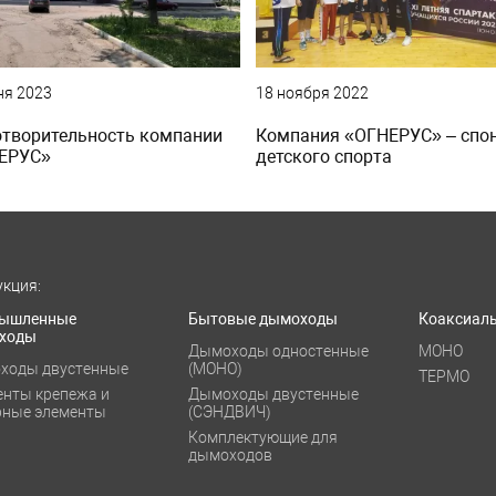
ня 2023
18 ноября 2022
отворительность компании
Компания «ОГНЕРУС» – спо
ЕРУС»
детского спорта
кция:
ышленные
Бытовые дымоходы
Коаксиал
ходы
Дымоходы одностенные
МОНО
ходы двустенные
(МОНО)
ТЕРМО
енты крепежа и
Дымоходы двустенные
рные элементы
(СЭНДВИЧ)
Комплектующие для
дымоходов