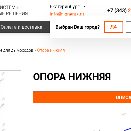
Екатеринбург
СИСТЕМЫ
+7 (343)
2
ЫЕ РЕШЕНИЯ
info@ognerus.ru
ДА
Оплата и доставка
Выбран Ваш город?
Наши объекты
Контак
е для дымоходов
›
Опора нижняя
ОПОРА НИЖНЯЯ
ОПИС