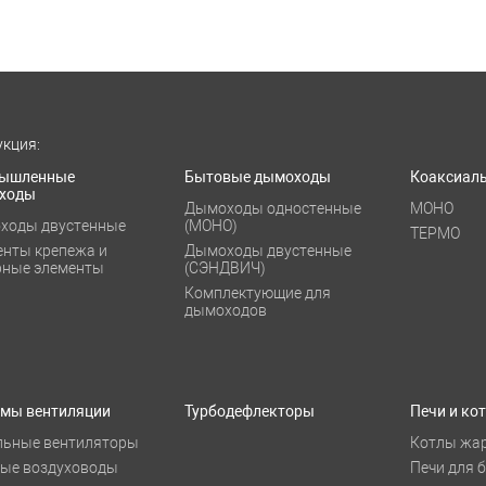
кция:
ышленные
Бытовые дымоходы
Коаксиал
ходы
Дымоходы одностенные
МОНО
ходы двустенные
(МОНО)
ТЕРМО
енты крепежа и
Дымоходы двустенные
рные элементы
(СЭНДВИЧ)
Комплектующие для
дымоходов
емы вентиляции
Турбодефлекторы
Печи и ко
льные вентиляторы
Котлы жа
лые воздуховоды
Печи для 