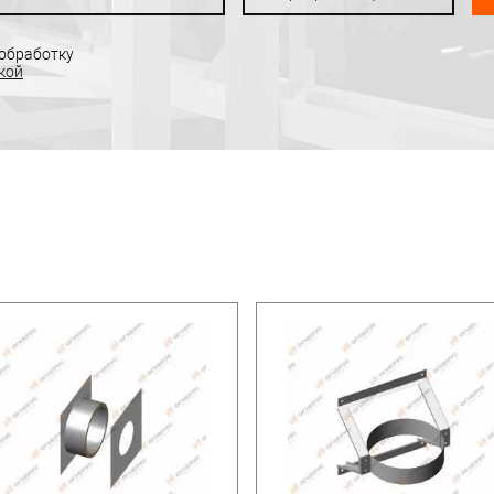
 обработку
кой