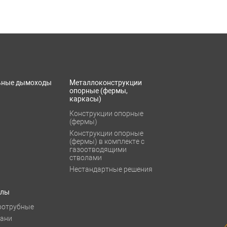
ьные дымоходы
Металлоконструкции
опорные (фермы,
каркасы)
Конструкции опорные
(фермы)
Конструкции опорные
(фермы) в комплекте с
газоотводящими
стволами
Нестандартные решения
тлы
ротрубные
бани