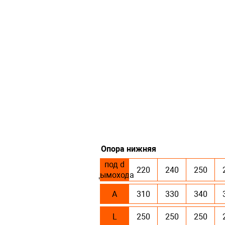
Опора нижняя
под d
220
240
250
дымохода
А
310
330
340
L
250
250
250