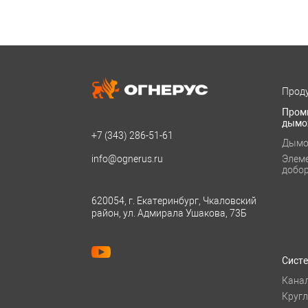
Проду
Пром
дымо
+7 (343)
286-51-61
Дымо
info@ognerus.ru
Элем
добо
620054, г. Екатеринбург, Чкаловский
район, ул. Адмирала Ушакова, 73Б
Сист
Кана
Круг