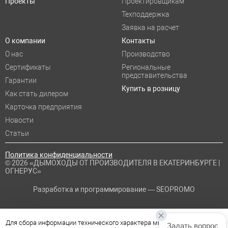
Проекты
Проектировщикам
Техподдержка
Заявка на расчет
О компании
Контакты
О нас
Производство
Сертификаты
Региональные
представительства
Гарантии
Купить в розницу
Как стать дилером
Карточка предприятия
Новости
Статьи
Политика конфиденциальности
© 2026 «ДЫМОХОДЫ ОТ ПРОИЗВОДИТЕЛЯ В ЕКАТЕРИНБУРГЕ |
ОГНЕРУС»
Разработка и программирование —
SEOPROMO
Для сбора информации технического характера мы используем файлы
Задать вопрос