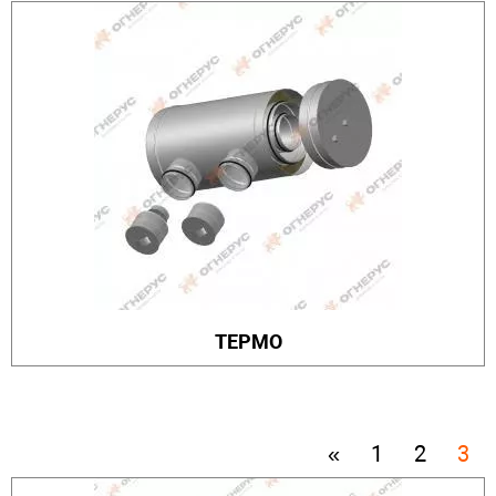
ТЕРМО
«
1
2
3