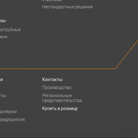
Нестандартные решения
тлы
ротрубные
бани
ии
Контакты
Производство
аты
Региональные
представительства
Купить в розницу
 дилером
предприятия