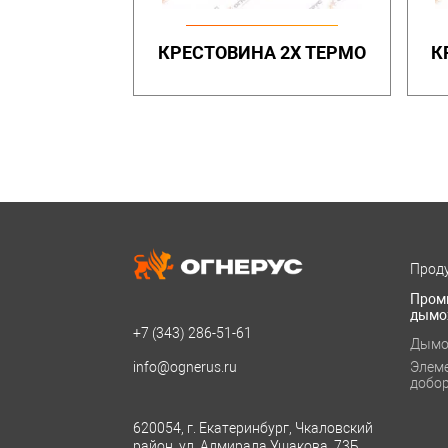
КРЕСТОВИНА 2Х ТЕРМО
К
Проду
Пром
дымо
+7 (343)
286-51-61
Дымо
info@ognerus.ru
Элем
добо
620054, г. Екатеринбург, Чкаловский
район, ул. Адмирала Ушакова, 73Б