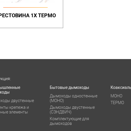
РЕСТОВИНА 1Х ТЕРМО
кция:
ышленные
Бытовые дымоходы
Коаксиал
ходы
Дымоходы одностенные
МОНО
ходы двустенные
(МОНО)
ТЕРМО
енты крепежа и
Дымоходы двустенные
рные элементы
(СЭНДВИЧ)
Комплектующие для
дымоходов