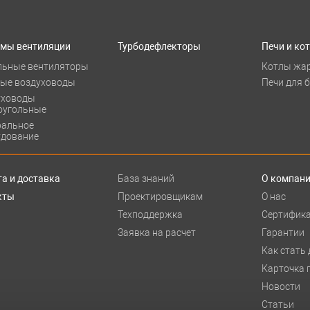
емы вентиляции
Турбодефлекторы
Печи и ко
льные вентиляторы
Котлы жа
лые воздуховоды
Печи для 
уховоды
оугольные
ральное
удование
а и доставка
База знаний
О компан
кты
Проектировщикам
О нас
Техподдержка
Сертифик
Заявка на расчет
Гарантии
Как стать
Карточка 
Новости
Статьи