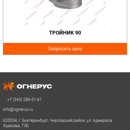
ТРОЙНИК 90
Запросить цену
+7 (343)
286-51-61
info@ognerus.ru
620054, г. Екатеринбург, Чкаловский район, ул. Адмирала
Ушакова, 73Б