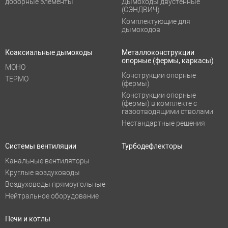
доборные элементы
Дымоходы двустенные
(СЭНДВИЧ)
Комплектующие для
дымоходов
Коаксиальные дымоходы
Металлоконструкции
опорные (фермы, каркасы)
МОНО
Конструкции опорные
ТЕРМО
(фермы)
Конструкции опорные
(фермы) в комплекте с
газоотводящими стволами
Нестандартные решения
Системы вентиляции
Турбодефлекторы
Канальные вентиляторы
Круглые воздуховоды
Воздуховоды прямоугольные
Нейтральное оборудование
Печи и котлы