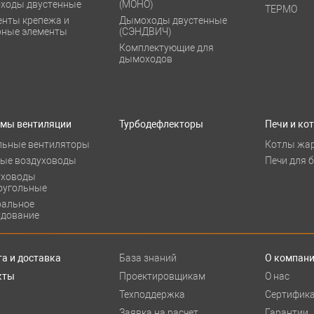
ходы двустенные
(МОНО)
ТЕРМО
енты крепежа и
Дымоходы двустенные
рные элементы
(СЭНДВИЧ)
Комплектующие для
дымоходов
емы вентиляции
Турбодефлекторы
Печи и ко
льные вентиляторы
Котлы жа
лые воздуховоды
Печи для 
уховоды
оугольные
ральное
удование
а и доставка
База знаний
О компан
кты
Проектировщикам
О нас
Техподдержка
Сертифик
Заявка на расчет
Гарантии