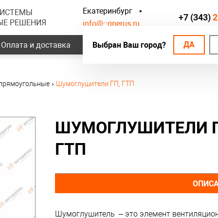
Екатеринбург
СИСТЕМЫ
+7 (343)
2
ЫЕ РЕШЕНИЯ
info@ognerus.ru
ДА
Оплата и доставка
Выбран Ваш город?
Наши объекты
Контак
прямоугольные
›
Шумоглушители ГП, ГТП
ШУМОГЛУШИТЕЛИ Г
ГТП
ОПИС
Шумоглушитель – это элемент вентиляцион