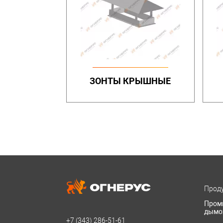
ЗОНТЫ КРЫШНЫЕ
Проду
Пром
дымо
+7 (343)
286-51-61