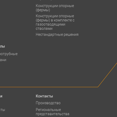
Конструкции опорные
(фермы)
Конструкции опорные
(фермы) в комплекте с
газоотводящими
стволами
Нестандартные решения
тлы
ротрубные
бани
ии
Контакты
Производство
аты
Региональные
представительства