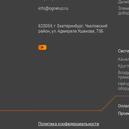
Дымо
info@ognerus.ru
Элем
добо
620054, г. Екатеринбург, Чкаловский
район, ул. Адмирала Ушакова, 73Б
Сист
Кана
Круг
Возд
прям
Нейт
обор
Оплат
Прое
Политика конфиденциальности