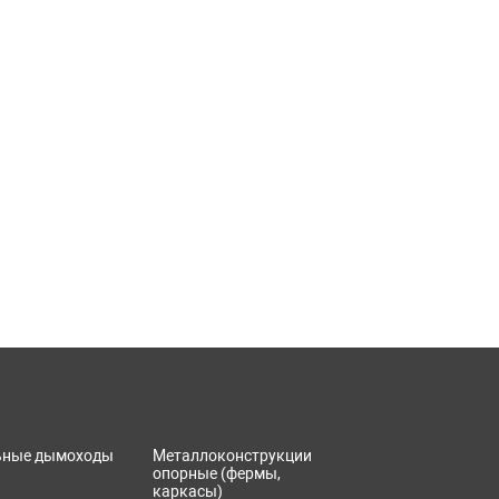
ьные дымоходы
Металлоконструкции
опорные (фермы,
каркасы)