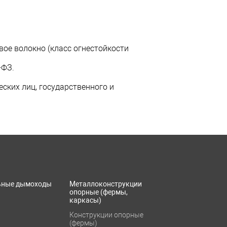
ое волокно (класс огнестойкости
-ФЗ.
ских лиц, государственного и
ьные дымоходы
Металлоконструкции
опорные (фермы,
каркасы)
Конструкции опорные
(фермы)