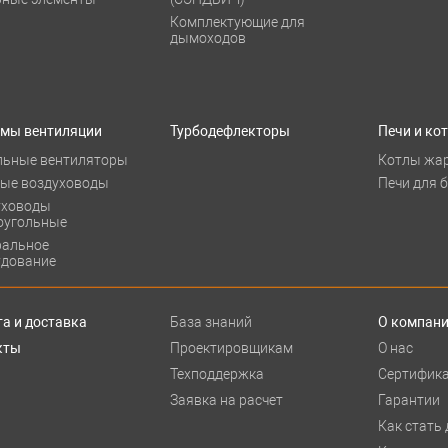
Комплектующие для
дымоходов
емы вентиляции
Турбодефлекторы
Печи и ко
льные вентиляторы
Котлы жа
лые воздуховоды
Печи для 
уховоды
оугольные
ральное
удование
а и доставка
База знаний
О компан
кты
Проектировщикам
О нас
Техподдержка
Сертифик
Заявка на расчет
Гарантии
Как стать