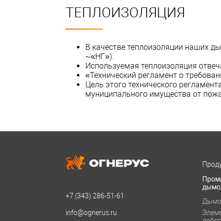
ТЕПЛОИЗОЛЯЦИЯ
В качестве теплоизоляции наших ды
~«НГ»).
Используемая теплоизоляция отвеча
«Технический регламент о требован
Цель этого технического регламент
муниципального имущества от пожа
Проду
Пром
дымо
+7 (343)
286-51-61
Дымо
info@ognerus.ru
Элем
добо