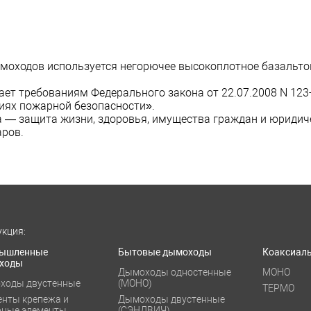
моходов используется негорючее высокоплотное базальтов
ет требованиям Федерального закона от 22.07.2008 N 123
иях пожарной безопасности».
а — защита жизни, здоровья, имущества граждан и юридиче
ров.
кция:
ышленные
Бытовые дымоходы
Коаксиал
ходы
Дымоходы одностенные
МОНО
ходы двустенные
(МОНО)
ТЕРМО
енты крепежа и
Дымоходы двустенные
рные элементы
(СЭНДВИЧ)