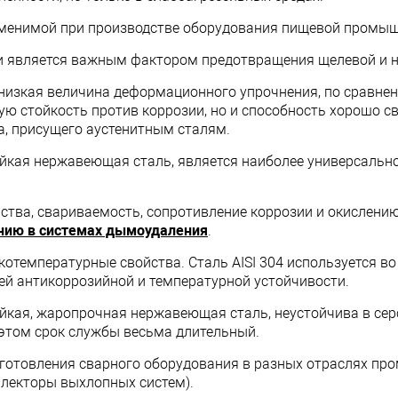
заменимой при производстве оборудования пищевой промы
и является важным фактором предотвращения щелевой и н
и низкая величина деформационного упрочнения, по сравн
ю стойкость против коррозии, но и способность хорошо св
а, присущего аустенитным сталям.
кая нержавеющая сталь, является наиболее универсально
йства, свариваемость, сопротивление коррозии и окислен
ению в системах дымоудаления
.
котемпературные свойства. Сталь AISI 304 используется во
ей антикоррозийной и температурной устойчивости.
йкая, жаропрочная нержавеющая сталь, неустойчива в се
 этом срок службы весьма длительный.
зготовления сварного оборудования в разных отраслях пр
ллекторы выхлопных систем).