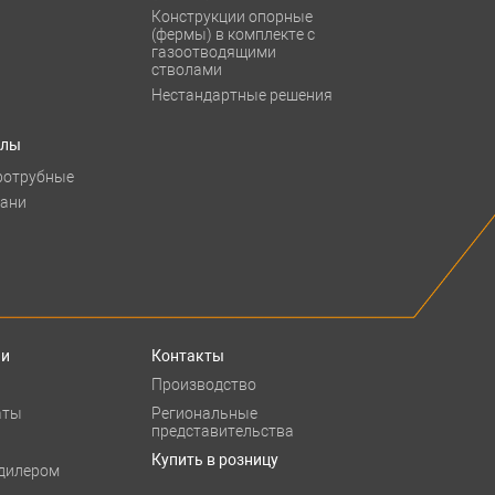
Конструкции опорные
(фермы) в комплекте с
газоотводящими
стволами
Нестандартные решения
тлы
ротрубные
бани
ии
Контакты
Производство
аты
Региональные
представительства
Купить в розницу
 дилером