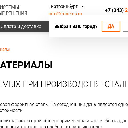
Екатеринбург
СИСТЕМЫ
+7 (343)
2
ЫЕ РЕШЕНИЯ
info@ognerus.ru
ДА
Оплата и доставка
Выбран Ваш город?
Наши объекты
Контак
риалы
МАТЕРИАЛЫ
ЕМЫХ ПРИ ПРОИЗВОДСТВЕ СТАЛ
вая ферритная сталь. На сегодняшний день является одно
 стоимости.
тносится к категории общего применения и может быть ад
нности, но только в слабоагрессивных средах.