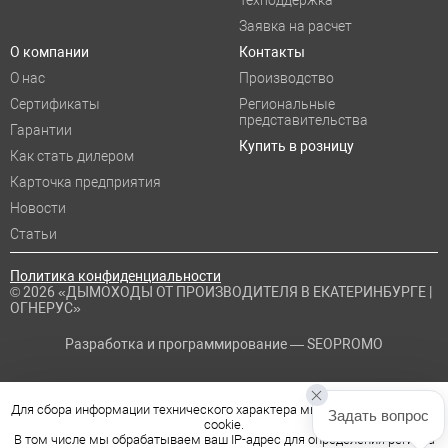
Техподдержка
Заявка на расчет
О компании
Контакты
О нас
Производство
Сертификаты
Региональные
представительства
Гарантии
Купить в розницу
Как стать дилером
Карточка предприятия
Новости
Статьи
Политика конфиденциальности
© 2026 «ДЫМОХОДЫ ОТ ПРОИЗВОДИТЕЛЯ В ЕКАТЕРИНБУРГЕ |
ОГНЕРУС»
Разработка и программирование —
SEOPROMO
Для сбора информации технического характера мы используем файлы
Задать вопрос
cookie.
В том числе мы обрабатываем ваш IP-адрес для определения региона