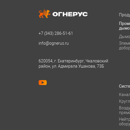
Проду
Пром
дымо
+7 (343)
286-51-61
Дымо
info@ognerus.ru
Элем
добо
620054, г. Екатеринбург, Чкаловский
район, ул. Адмирала Ушакова, 73Б
Сист
Кана
Круг
Возд
прям
Нейт
обор