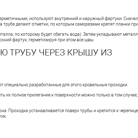
герметичными, используют внутренний и наружный фартуки. Снача
на трубе делают отметки, по которым саморезами крепят планки п
талла, по которому будет сбегать вода). Затем укладывают метал
рхний фартук, герметизируя при этом все швы.
Ю ТРУБУ ЧЕРЕЗ КРЫШУ ИЗ
т специально разработанные для этого кровельные проходки.
ь их полное прилегание к поверхности можно только в том случае,
на. Проходка устанавливается поверх трубы и крепится к черепице
тик.