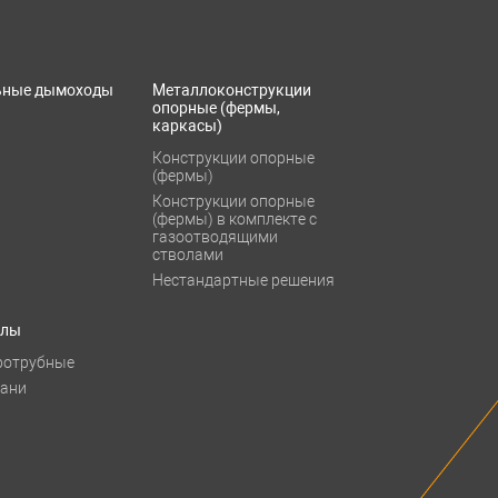
ьные дымоходы
Металлоконструкции
опорные (фермы,
каркасы)
Конструкции опорные
(фермы)
Конструкции опорные
(фермы) в комплекте с
газоотводящими
стволами
Нестандартные решения
тлы
ротрубные
бани