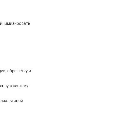
 минимизировать
ии, обрешетку и
венную систему
базальтовой