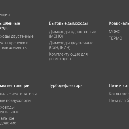
кция:
ышленные
Бытовые дымоходы
Коаксиал
ходы
Дымоходы одностенные
МОНО
ходы двустенные
(МОНО)
ТЕРМО
енты крепежа и
Дымоходы двустенные
рные элементы
(СЭНДВИЧ)
Комплектующие для
дымоходов
емы вентиляции
Турбодефлекторы
Печи и ко
льные вентиляторы
Котлы жа
лые воздуховоды
Печи для 
уховоды
оугольные
ральное
удование