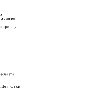
ла
римыкания.
лочерепицу
 если эти
. Для полной