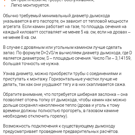
Легко монтируется.
Обычно требуемый минимальный диаметр дымохода
указывается в его паспорте, он зависит от тепловой мощности
агрегата. Если камин работает на газе, то площадь сечения на
каждый киловатт составляет не менее 5 кв. см, если на дровах –
не менее 8 кв. см.
В случае с дровяным или угольным камином лучше сделать
запас. По формуле D=2√S/π вычисляем диаметр дымохода, где D
является диаметром, S – площадью сечения. Число Пи – 3,14159,
большая точность не нужна.
Узнав диаметр, можно приобрести трубы с соединениями и
приступать к монтажу. Горизонтальные участки лучше не
делать, так как они ухудшают тягу и в них скапливается сажа.
Обратите внимание, что потребуется шиберная заслонка – она
позволяет отсечь топку от дымохода, чтобы камин как можно
дольше сохранял накопленное тепло (дрова и уголь к тому
времени должны полностью прогореть, в газовом камине
необходимо отключить горелку).
Возможность подключения к существующему дымоходу
предусматривает проведение предварительных расчётов.