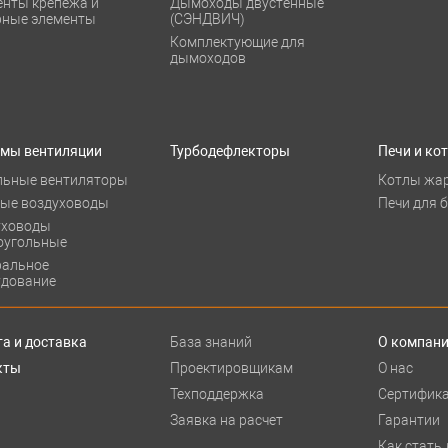
енты крепежа и
Дымоходы двустенные
рные элементы
(СЭНДВИЧ)
Комплектующие для
дымоходов
емы вентиляции
Турбодефлекторы
Печи и ко
льные вентиляторы
Котлы жа
лые воздуховоды
Печи для 
уховоды
оугольные
ральное
удование
а и доставка
База знаний
О компан
кты
Проектировщикам
О нас
Техподдержка
Сертифик
Заявка на расчет
Гарантии
Как стать