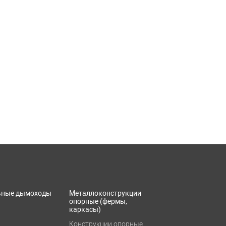
ьные дымоходы
Металлоконструкции
опорные (фермы,
каркасы)
Конструкции опорные