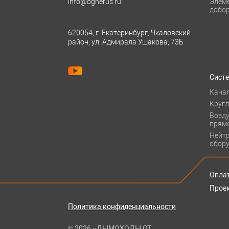
info@ognerus.ru
Элем
добо
620054, г. Екатеринбург, Чкаловский
район, ул. Адмирала Ушакова, 73Б
Сист
Кана
Круг
Возд
прям
Нейт
обор
Оплат
Прое
Политика конфиденциальности
© 2026 «ДЫМОХОДЫ ОТ