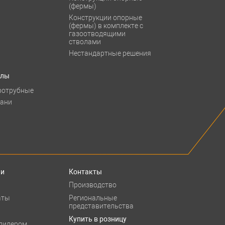
(фермы)
Конструкции опорные
(фермы) в комплекте с
газоотводящими
стволами
Нестандартные решения
тлы
ротрубные
бани
ии
Контакты
Производство
аты
Региональные
представительства
Купить в розницу
 дилером