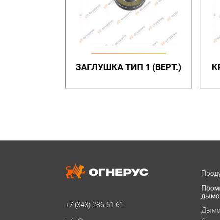
ЗАГЛУШКА ТИП 1 (ВЕРТ.)
К
Проду
Пром
дымо
+7 (343)
286-51-61
Дымо