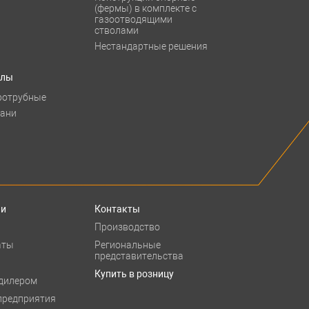
(фермы) в комплекте с
газоотводящими
стволами
Нестандартные решения
тлы
ротрубные
бани
ии
Контакты
Производство
аты
Региональные
представительства
Купить в розницу
 дилером
предприятия