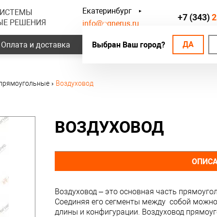
Екатеринбург
СИСТЕМЫ
+7 (343)
2
ЫЕ РЕШЕНИЯ
info@ognerus.ru
ДА
Оплата и доставка
Выбран Ваш город?
Наши объекты
Контак
прямоугольные
›
Воздуховод
ВОЗДУХОВОД
ОПИС
Воздуховод – это основная часть прямоуго
Соединяя его сегменты между собой можно
длины и конфигурации. Воздуховод прямоу