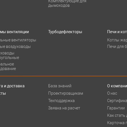
Комплектующие для
дымоходов
емы вентиляции
Турбодефлекторы
Печи и ко
льные вентиляторы
Котлы жа
лые воздуховоды
Печи для 
уховоды
оугольные
ральное
удование
а и доставка
База знаний
О компан
кты
Проектировщикам
О нас
Техподдержка
Сертифик
Заявка на расчет
Гарантии
Как стать
Карточка 