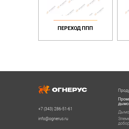
ПЕРЕХОД ППП
Проду
Пром
дымо
+7 (343)
286-51-61
Дымо
info@ognerus.ru
Элем
добо