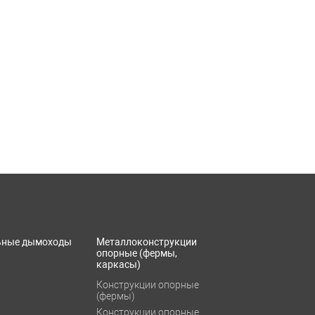
ьные дымоходы
Металлоконструкции
опорные (фермы,
каркасы)
Конструкции опорные
(фермы)
Конструкции опорные