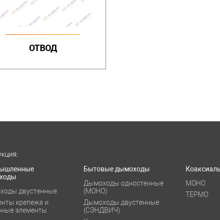
ОТВОД
кция:
ышленные
Бытовые дымоходы
Коаксиал
ходы
Дымоходы одностенные
МОНО
ходы двустенные
(МОНО)
ТЕРМО
енты крепежа и
Дымоходы двустенные
рные элементы
(СЭНДВИЧ)